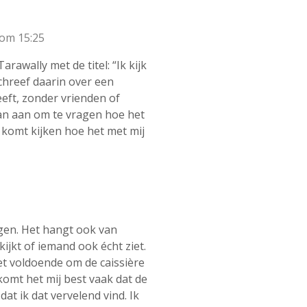
 om 15:25
rawally met de titel: “Ik kijk
schreef daarin over een
eeft, zonder vrienden of
rman aan om te vragen hoe het
 komt kijken hoe het met mij
ingen. Het hangt ook van
kijkt of iemand ook écht ziet.
et voldoende om de caissière
omt het mij best vaak dat de
 dat ik dat vervelend vind. Ik